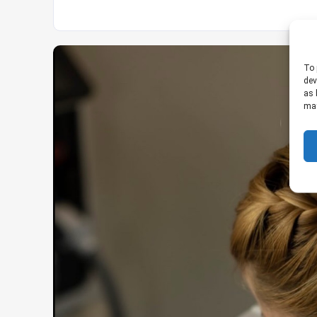
To 
dev
as 
may