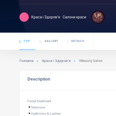
Краса і Здоровʼя
Салони краси
TOP
GALLERY
DETAILS
Головна
Краса і Здоровʼя
VBeauty Salon
Description
Facial treatment
Manicure
Eyebrows & Lashes