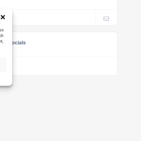
ess
uch
nt,
Socials