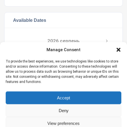
Available Dates
2026 серпень
Manage Consent
Пн
Вт
ср
чт
пт
сб
сонце
To provide the best experiences, we use technologies like cookies to store
1
2
and/or access device information. Consenting to these technologies will
allow us to process data such as browsing behavior or unique IDs on this
site. Not consenting or withdrawing consent, may adversely affect certain
3
4
5
6
7
8
9
features and functions.
10
11
12
13
14
15
16
Accept
17
18
19
20
21
22
23
Deny
24
25
26
27
28
29
30
View preferences