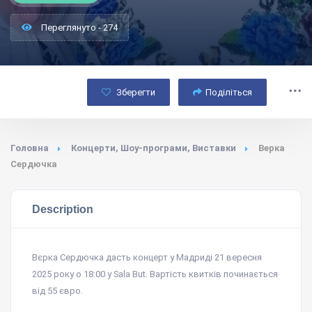
Переглянуто - 274
Зберегти
Поділіться
Головна
Концерти, Шоу-програми, Виставки
Верка
Сердючка
Description
Вєрка Сердючка дасть концерт у Мадриді 21 вересня
2025 року о 18:00 у Sala But. Вартість квитків починається
від 55 євро.