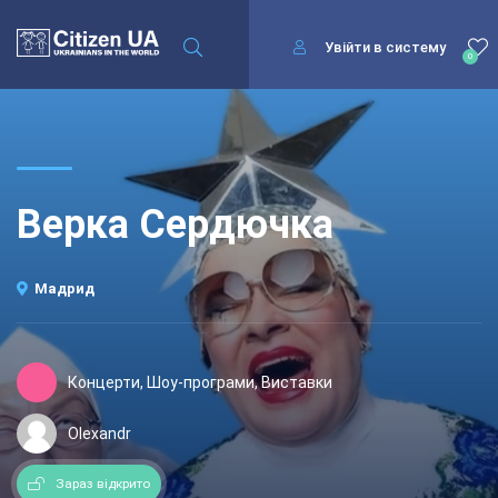
Увійти в систему
0
Верка Сердючка
Мадрид
Концерти, Шоу-програми, Виставки
Olexandr
Зараз відкрито